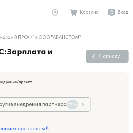
Корзина
Вход
ерсоналом 8 ПРОФ" в ООО "АВАНСТОМ"
1С:Зарплата и
К списку
недрение/проект
ругие внедрения партнера
2256
ление персоналом 8