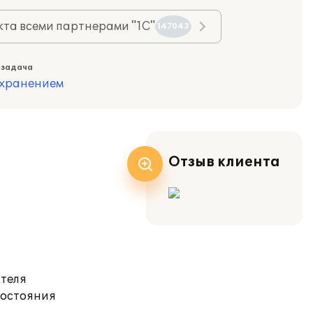
та всеми партнерами "1С"
147043
 задача
охранением
Отзыв клиента
ателя
состояния