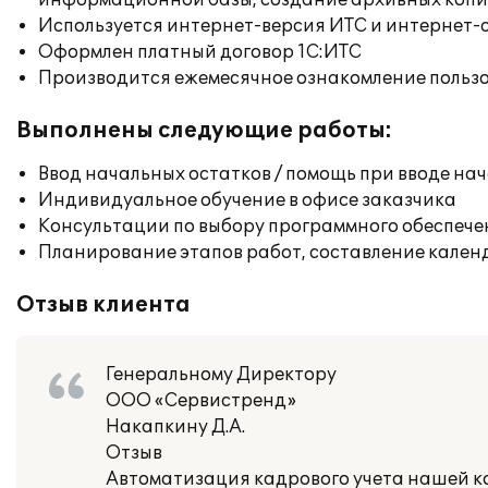
информационной базы, создание архивных коп
Используется интернет-версия ИТС и интернет-
Оформлен платный договор 1С:ИТС
Производится ежемесячное ознакомление польз
Выполнены следующие работы:
Ввод начальных остатков / помощь при вводе на
Индивидуальное обучение в офисе заказчика
Консультации по выбору программного обеспече
Планирование этапов работ, составление кален
Отзыв клиента
Генеральному Директору
ООО «Сервистренд»
Накапкину Д.А.
Отзыв
Автоматизация кадрового учета нашей 