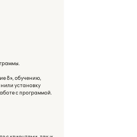
граммы.
е 8», обучению,
нили установку
аботе с программой.