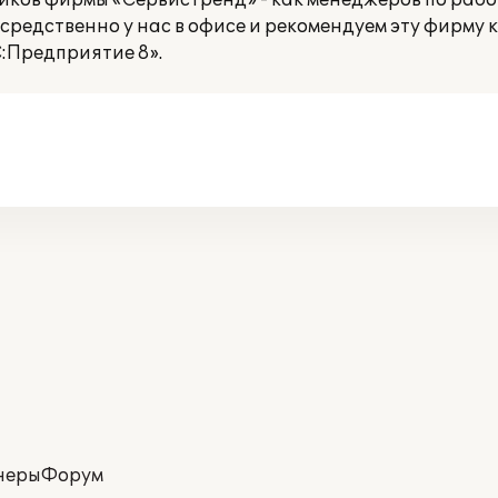
ков фирмы «Сервистренд» - как менеджеров по работ
редственно у нас в офисе и рекомендуем эту фирму 
:Предприятие 8».
неры
Форум