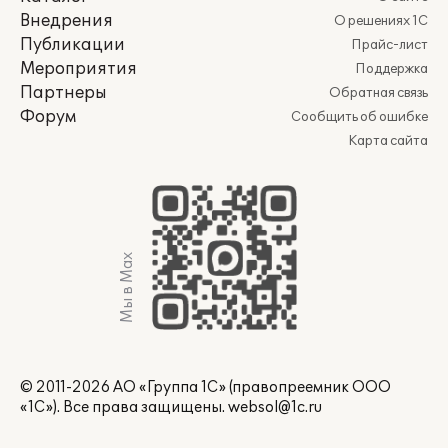
Внедрения
О решениях 1С
Публикации
Прайс-лист
Мероприятия
Поддержка
Партнеры
Обратная связь
Форум
Сообщить об ошибке
Карта сайта
Мы в Max
© 2011-2026 АО «Группа 1С» (правопреемник ООО
«1С»). Все права защищены.
websol@1c.ru