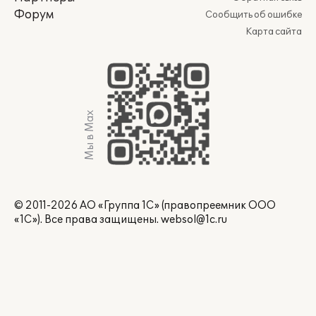
Форум
Сообщить об ошибке
Карта сайта
Мы в Max
© 2011-2026 АО «Группа 1С» (правопреемник ООО
«1С»). Все права защищены.
websol@1c.ru