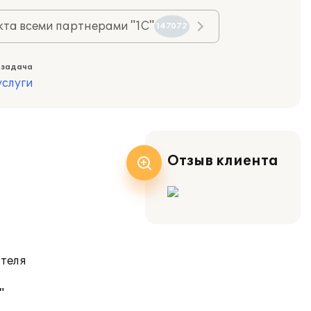
та всеми партнерами "1С"
147072
 задача
слуги
Отзыв клиента
ателя
"