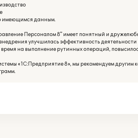
оизводство
е
о имеющимся данным.
равление Персоналом 8" имеет понятный и дружелюб
го внедрения улучшилась эффективность деятельности
 время на выполнение рутинных операций, повысилос
истемы «1С:Предприятие 8», мы рекомендуем другим 
грамм.