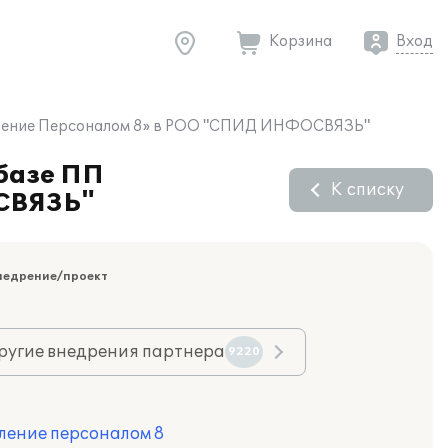
Корзина
Вход
равление Персоналом 8» в РОО "СПИД ИНФОСВЯЗЬ"
 базе ПП
К списку
ОСВЯЗЬ"
недрение/проект
ругие внедрения партнера
9220
ление персоналом 8