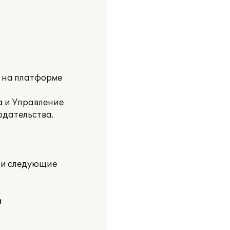
и на платформе
а и Управление
одательства.
ли следующие
а