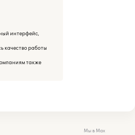
ный интерфейс,
ь качество работы
компаниям также
Мы в Max