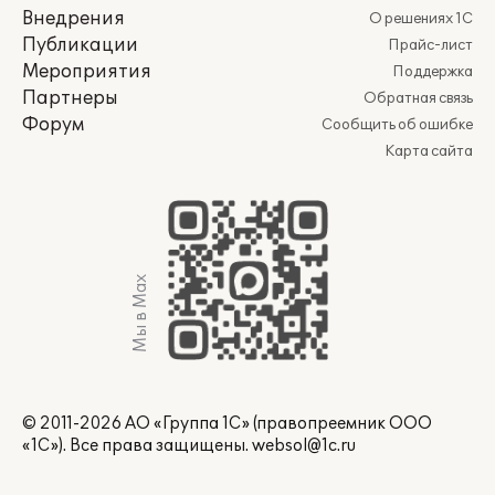
Внедрения
О решениях 1С
Публикации
Прайс-лист
Мероприятия
Поддержка
Партнеры
Обратная связь
Форум
Сообщить об ошибке
Карта сайта
Мы в Max
© 2011-2026 АО «Группа 1С» (правопреемник ООО
«1С»). Все права защищены.
websol@1c.ru