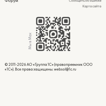
Форум
Сообщить об ошибке
Карта сайта
Мы в Max
© 2011-2026 АО «Группа 1С» (правопреемник ООО
«1С»). Все права защищены.
websol@1c.ru