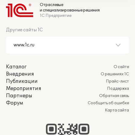
Отраслевые
и специализированные решения
1С:Предприятие
Другие сайты 1С
Каталог
О сайте
Внедрения
О решениях 1С
Публикации
Прайс-лист
Мероприятия
Поддержка
Партнеры
Обратная связь
Форум
Сообщить об ошибке
Карта сайта