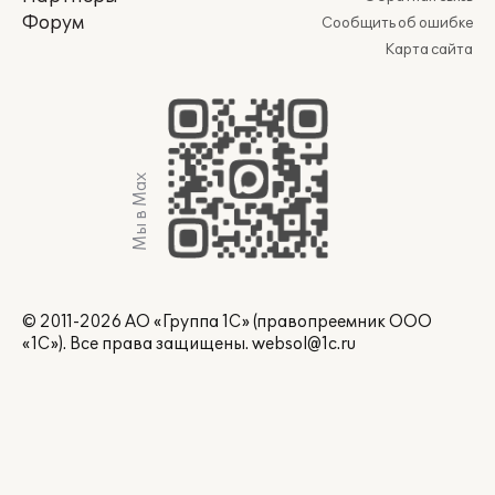
Форум
Сообщить об ошибке
Карта сайта
Мы в Max
© 2011-2026 АО «Группа 1С» (правопреемник ООО
«1С»). Все права защищены.
websol@1c.ru