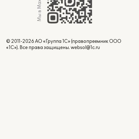
Мы в Max
© 2011-2026 АО «Группа 1С» (правопреемник ООО
«1С»). Все права защищены.
websol@1c.ru