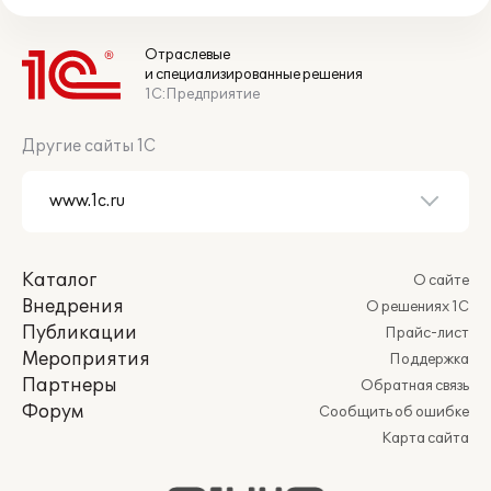
Отраслевые
и специализированные решения
1С:Предприятие
Другие сайты 1С
Каталог
О сайте
Внедрения
О решениях 1С
Публикации
Прайс-лист
Мероприятия
Поддержка
Партнеры
Обратная связь
Форум
Сообщить об ошибке
Карта сайта