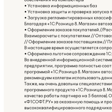
обеспечения на компьютеры
• Установка информационных баз
• Установка защиты и проверка запуска
• Загрузка регламентированных классифи
Благодаря «1С:Розница 8. Магазин авто
• Оформление заказов покупателей //Ра
Взаиморасчеты с покупателями // Оптовая
// Оформление заказов поставщикам // 
В настоящее время осуществляется сопро
• Оформлено льготное сопровождение 1С
Во внедренной информационной системе 
предприятии, программа полностью соотв
программой «1С:Розница 8. Магазин автоз
рекомендуем коллегам использовать дан
Также, мы очень довольны специалистам
программного продукта «1С:Розница 8. М
качество работы партнера на 5 баллов).
«Ф1СОФТ.РУ» за оказанную помощь и про
высококвалифицированного подрядчика 