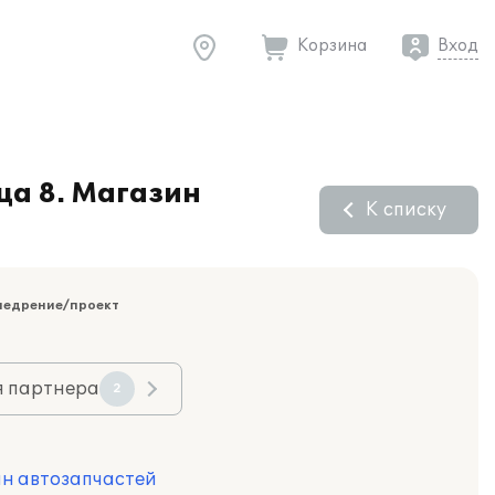
Корзина
Вход
ца 8. Магазин
К списку
недрение/проект
я партнера
2
ин автозапчастей