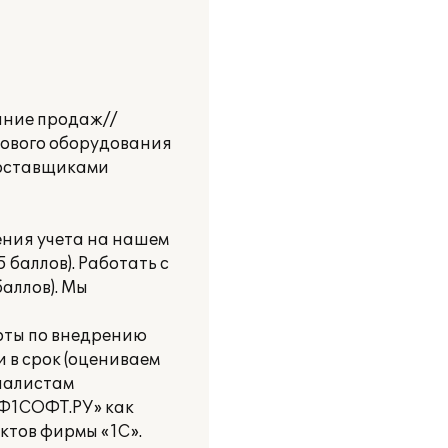
ание продаж//
ргового оборудования
поставщиками
ния учета на нашем
баллов). Работать с
аллов). Мы
оты по внедрению
 в срок (оцениваем
циалистам
«Ф1СОФТ.РУ» как
тов фирмы «1С».