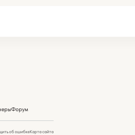
неры
Форум
ить об ошибке
Карта сайта