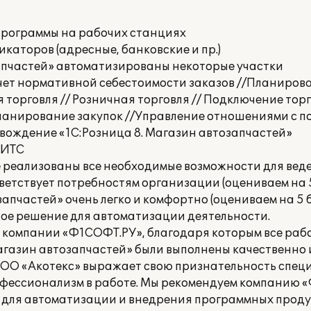
 программы на рабочих станциях
каторов (адресные, банковские и пр.)
запчастей» автоматизированы некоторые участки
счет нормативной себестоимости заказов //Планиров
 торговля // Розничная торговля // Подключение то
Планирование закупок //Управление отношениями с 
вождение «1С:Розница 8. Магазин автозапчастей»
:ИТС
реализованы все необходимые возможности для веде
етствует потребностям организации (оцениваем на 5 
апчастей» очень легко и комфортно (оцениваем на 5 б
ное решение для автоматизации деятельности.
и компании «Ф1СОФТ.РУ», благодаря которым все раб
агазин автозапчастей» были выполнены качественно и
 ООО «Акотекс» выражает свою признательность спе
фессионализм в работе. Мы рекомендуем компанию 
для автоматизации и внедрения программных продук