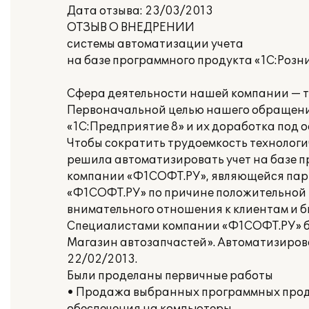
Дата отзыва: 23/03/2013
ОТЗЫВ О ВНЕДРЕНИИ
системы автоматизации учета
на базе программного продукта «1С:Розни
Сфера деятельности нашей компании — т
Первоначальной целью нашего обращени
«1С:Предприятие 8» и их доработка под 
Чтобы сократить трудоемкость технологи
решила автоматизировать учет на базе п
компании «Ф1СОФТ.РУ», являющейся пар
«Ф1СОФТ.РУ» по причине положительной 
внимательного отношения к клиентам и б
Специалистами компании «Ф1СОФТ.РУ» бы
Магазин автозапчастей». Автоматизирова
22/02/2013.
Были проделаны первичные работы
• Продажа выбранных программных проду