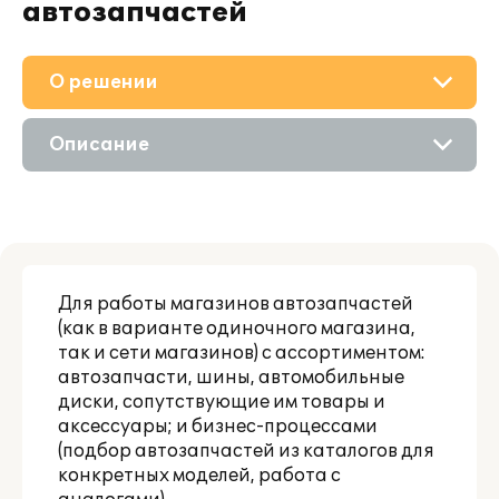
автозапчастей
О решении
Приобретение
Описание
Поддержка
Возможности
Материалы
Цифровые технологии
Партнерам
Для работы магазинов автозапчастей
(как в варианте одиночного магазина,
так и сети магазинов) с ассортиментом:
автозапчасти, шины, автомобильные
диски, сопутствующие им товары и
аксессуары; и бизнес-процессами
(подбор автозапчастей из каталогов для
конкретных моделей, работа с