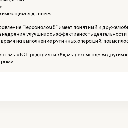
оизводство
е
о имеющимся данным.
равление Персоналом 8" имеет понятный и дружелюб
го внедрения улучшилась эффективность деятельности
 время на выполнение рутинных операций, повысилос
истемы «1С:Предприятие 8», мы рекомендуем другим 
грамм.