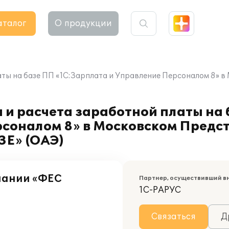
аталог
О продукции
латы на базе ПП «1С:Зарплата и Управление Персоналом 8»
 и расчета заработной платы на
рсоналом 8» в Московском Предс
Е» (ОАЭ)
пании «ФЕС
Партнер, осуществивший в
1С-РАРУС
Связаться
Д