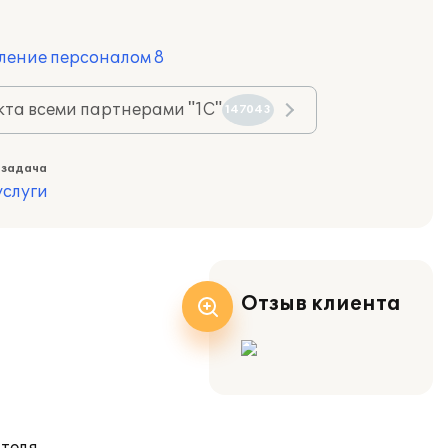
ление персоналом 8
та всеми партнерами "1С"
147043
 задача
слуги
Отзыв клиента