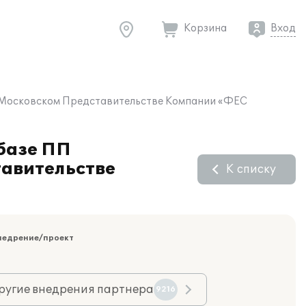
Корзина
Вход
 в Московском Представительстве Компании «ФЕС
 базе ПП
тавительстве
К списку
недрение/проект
ругие внедрения партнера
9216