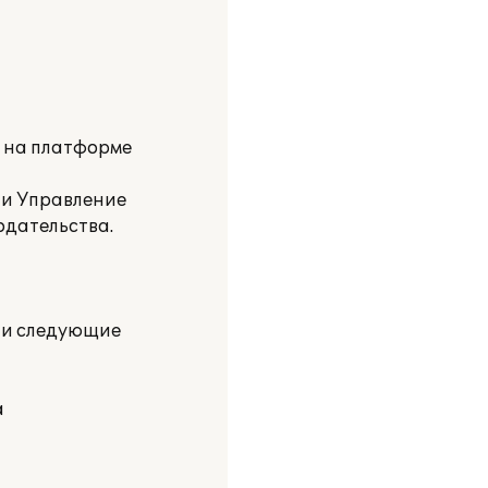
и на платформе
 и Управление
одательства.
ли следующие
а