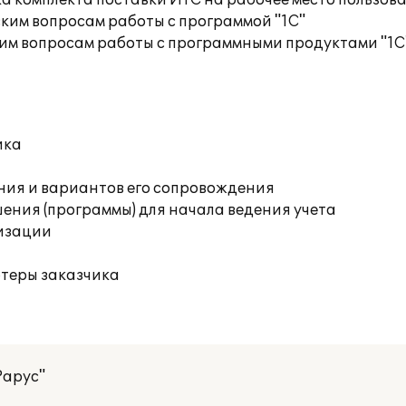
а комплекта поставки ИТС на рабочее место пользов
ким вопросам работы с программой "1С"
им вопросам работы с программными продуктами "1С
ика
ния и вариантов его сопровождения
ения (программы) для начала ведения учета
изации
ютеры заказчика
Рарус"