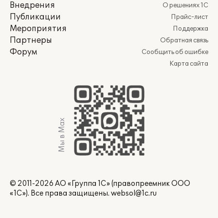
Внедрения
О решениях 1С
Публикации
Прайс-лист
Мероприятия
Поддержка
Партнеры
Обратная связь
Форум
Сообщить об ошибке
Карта сайта
Мы в Max
© 2011-2026 АО «Группа 1С» (правопреемник ООО
«1С»). Все права защищены.
websol@1c.ru