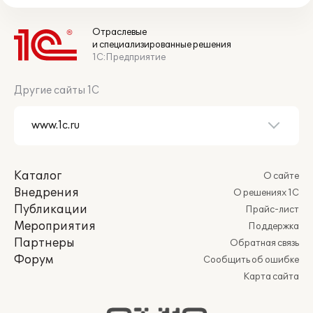
Отраслевые
и специализированные решения
1С:Предприятие
Другие сайты 1С
Каталог
О сайте
Внедрения
О решениях 1С
Публикации
Прайс-лист
Мероприятия
Поддержка
Партнеры
Обратная связь
Форум
Сообщить об ошибке
Карта сайта