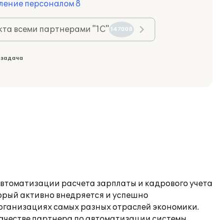
ление персоналом 8
та всеми партнерами "1С"
147008
 задача
автоматизации расчета зарплаты и кадрового учета
орый активно внедряется и успешно
рганизациях самых разных отраслей экономики.
качестве партнера по автоматизации системы