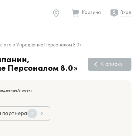
Корзина
Вход
плата и Управление Персоналом 8.0»
мпании,
К списку
ие Персоналом 8.0»
недрение/проект
я партнера
7