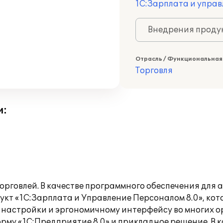
1С:Зарплата и управ
Внедрения продук
Отрасль / Функциональная
Торговля
и:
орговлей. В качестве программного обеспечения для 
кт «1С:Зарплата и Управление Персоналом 8.0», кот
астройки и эргономичному интерфейсу во многих о
му «1С:Предприятие 8.0» и прикладное решение. В 