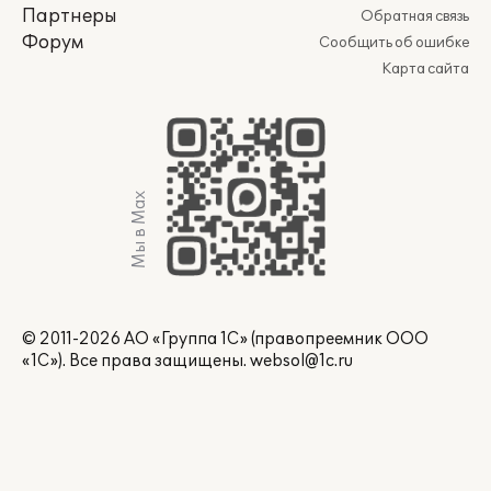
Партнеры
Обратная связь
Форум
Сообщить об ошибке
Карта сайта
Мы в Max
© 2011-2026 АО «Группа 1С» (правопреемник ООО
«1С»). Все права защищены.
websol@1c.ru