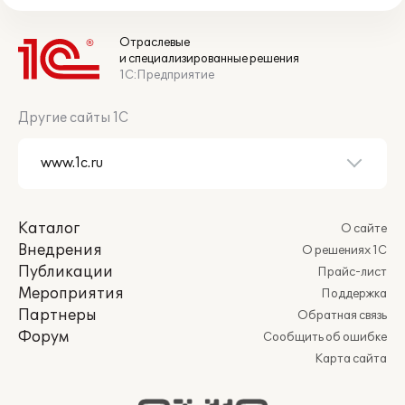
Отраслевые
и специализированные решения
1С:Предприятие
Другие сайты 1С
Каталог
О сайте
Внедрения
О решениях 1С
Публикации
Прайс-лист
Мероприятия
Поддержка
Партнеры
Обратная связь
Форум
Сообщить об ошибке
Карта сайта