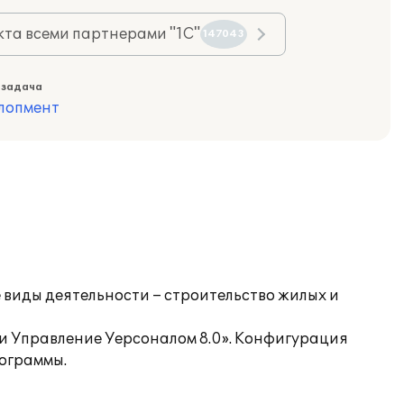
та всеми партнерами "1С"
147043
 задача
лопмент
виды деятельности – строительство жилых и
 и Управление Уерсоналом 8.0». Конфигурация
ограммы.