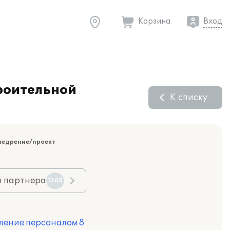
Корзина
Вход
роительной
К списку
недрение/проект
я партнера
1205
ление персоналом 8