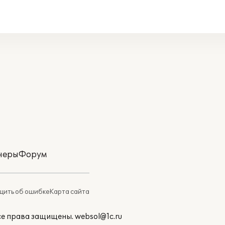
неры
Форум
ить об ошибке
Карта сайта
Все права защищены.
websol@1c.ru