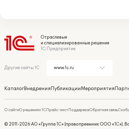
Отраслевые
и специализированные решения
1С:Предприятие
Другие сайты 1С
Каталог
Внедрения
Публикации
Мероприятия
Парт
О сайте
О решениях 1С
Прайс-лист
Поддержка
Обратная связь
Сообщ
© 2011-2026 АО «Группа 1С» (правопреемник ООО «1С»). 