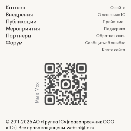
Каталог
О сайте
Внедрения
О решениях 1С
Публикации
Прайс-лист
Мероприятия
Поддержка
Партнеры
Обратная связь
Форум
Сообщить об ошибке
Карта сайта
Мы в Max
© 2011-2026 АО «Группа 1С» (правопреемник ООО
«1С»). Все права защищены.
websol@1c.ru