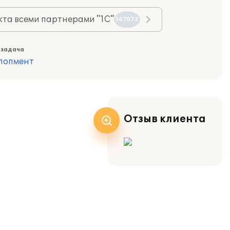
та всеми партнерами "1С"
147072
 задача
лопмент
Отзыв клиента