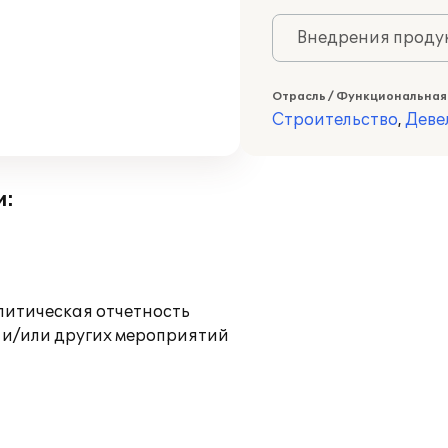
Внедрения продук
Отрасль / Функциональная
Строительство
,
Деве
и:
литическая отчетность
 и/или других мероприятий