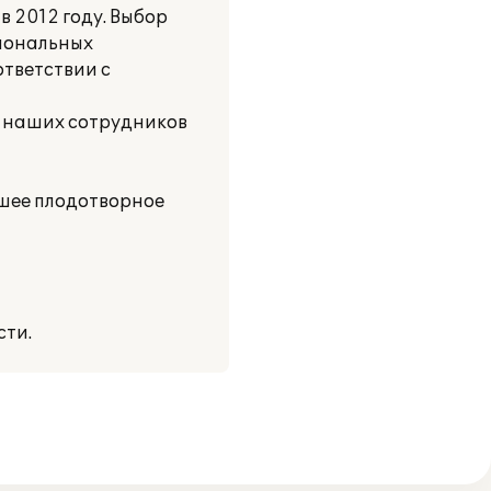
 2012 году. Выбор
циональных
ответствии с
е наших сотрудников
шее плодотворное
сти.