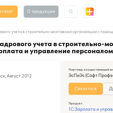
аталог
О продукции
ового учета в строительно-монтажной организации с помо
кадрового учета в строительно-
рплата и управление персонало
Партнер, осуществивший в
ЭсПиЭс (Софт Профэ
ск, Август 2012
Связаться
Д
Продукт
1С:Зарплата и управ