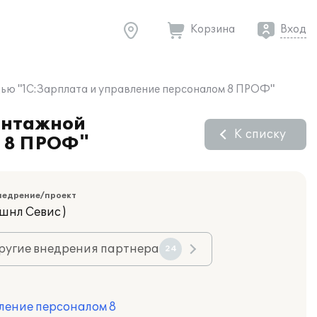
Корзина
Вход
щью "1С:Зарплата и управление персоналом 8 ПРОФ"
монтажной
К списку
м 8 ПРОФ"
недрение/проект
шнл Севис )
ругие внедрения партнера
24
ление персоналом 8