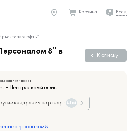
Корзина
Вход
ябрьсктеплонефть"
Персоналом 8" в
К списку
недрение/проект
ва – Центральный офис
ругие внедрения партнера
8466
ление персоналом 8