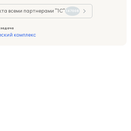
та всеми партнерами "1С"
147008
 задача
еский комплекс