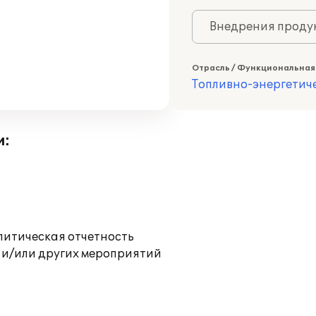
Внедрения продук
Отрасль / Функциональная
Топливно-энергетич
и:
литическая отчетность
 и/или других мероприятий