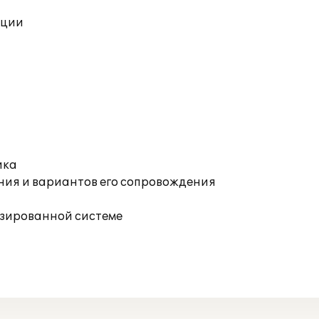
ации
ика
ния и вариантов его сопровождения
изированной системе