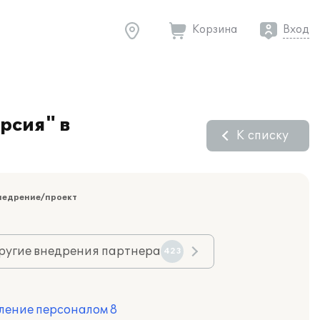
Корзина
Вход
рсия" в
К списку
недрение/проект
ругие внедрения партнера
423
ление персоналом 8