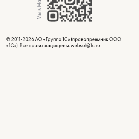
Мы в Max
© 2011-2026 АО «Группа 1С» (правопреемник ООО
«1С»). Все права защищены.
websol@1c.ru