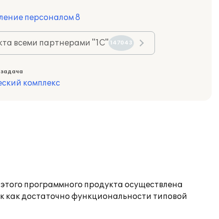
ление персоналом 8
та всеми партнерами "1С"
147043
 задача
еский комплекс
е этого программного продукта осуществлена
ак как достаточно функциональности типовой