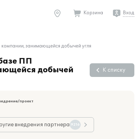
Корзина
Вход
в компании, занимающейся добычей угля
 базе ПП
мающейся добычей
К списку
недрение/проект
ругие внедрения партнера
9216