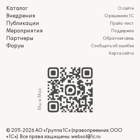
Каталог
О сайте
Внедрения
О решениях 1С
Публикации
Прайс-лист
Мероприятия
Поддержка
Партнеры
Обратная связь
Форум
Сообщить об ошибке
Карта сайта
Мы в Max
© 2011-2026 АО «Группа 1С» (правопреемник ООО
«1С»). Все права защищены.
websol@1c.ru