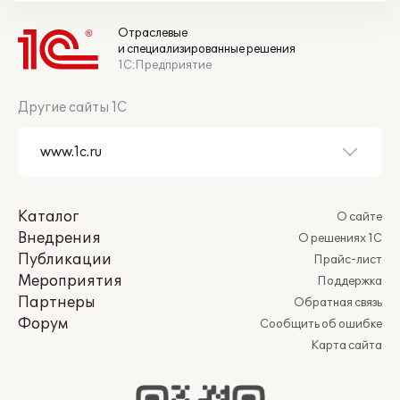
Отраслевые
и специализированные решения
1С:Предприятие
Другие сайты 1С
Каталог
О сайте
Внедрения
О решениях 1С
Публикации
Прайс-лист
Мероприятия
Поддержка
Партнеры
Обратная связь
Форум
Сообщить об ошибке
Карта сайта