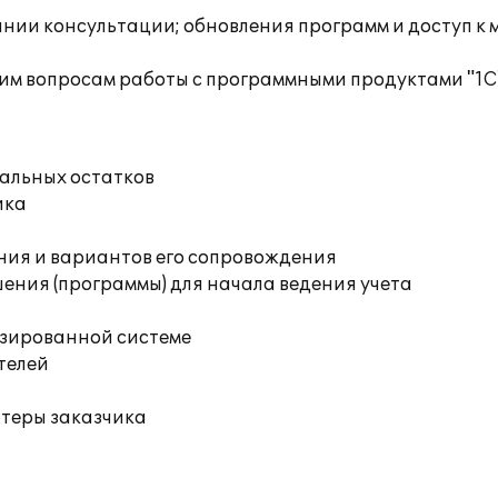
инии консультации; обновления программ и доступ к 
им вопросам работы с программными продуктами "1С
чальных остатков
ика
ния и вариантов его сопровождения
ения (программы) для начала ведения учета
изированной системе
телей
ютеры заказчика