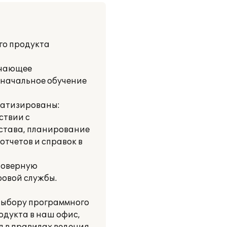
го продукта
ючающее
оначальное обучение
матизированы:
ствии с
остава, планирование
отчетов и справок в
стоверную
ровой службы.
выбору программного
одукта в наш офис,