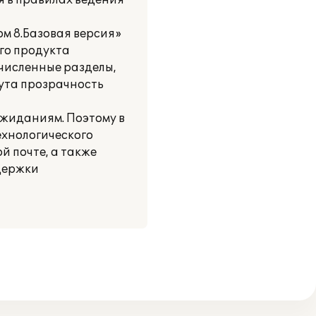
я в правилах ведения
м 8.Базовая версия»
ого продукта
численные разделы,
ута прозрачность
жиданиям. Поэтому в
хнологического
й почте, а также
держки