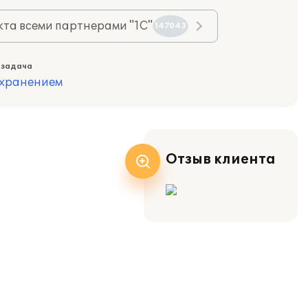
та всеми партнерами "1С"
147043
 задача
охранением
Отзыв клиента