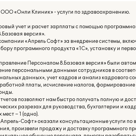
ООО «Онли Клиник» - услуги по здравоохранению.
овый учет и расчет зарплаты с помощью программно
.Базовая версия».
омпании «Апрель Софт» за внедрение системы, вкл
ору программного продукта «1С», установку и перв
Управление Персоналом 8.Базовая версия» были авто
ение персональными данными сотрудников в соответ
альных данных», учет кадров и анализ кадрового с
работной платы, исчисление налогов, формирование 
онды.
тчетов позволяют нам быстро получать полную и до
ских разрезах для руководства, бухгалтерии и кад
ест – 1 (одно).
прель-Софт» оказали консультационные услуги по 
ния, произвели продажу и доставку программного пр