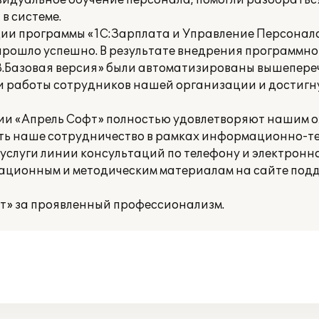
ивидуальное обучение персонала, помогли разобратьс
в системе.
и программы «1С:Зарплата и Управление Персонало
 прошло успешно. В результате внедрения программн
8.Базовая версия» были автоматизированы вышепере
и работы сотрудников нашей организации и достигн
ии «Апрель Софт» полностью удовлетворяют нашим о
 наше сотрудничество в рамках информационно-те
 услуги линии консультаций по телефону и электронно
мационным и методическим материалам на сайте под
» за проявленный профессионализм.