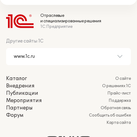
Отраслевые
и специализированные решения
1С:Предприятие
Другие сайты 1С
Каталог
О сайте
Внедрения
О решениях 1С
Публикации
Прайс-лист
Мероприятия
Поддержка
Партнеры
Обратная связь
Форум
Сообщить об ошибке
Карта сайта