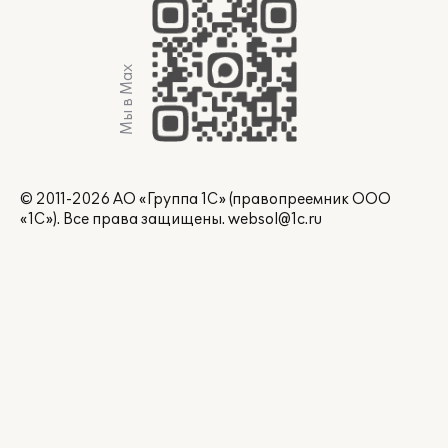
Мы в Max
© 2011-2026 АО «Группа 1С» (правопреемник ООО
«1С»). Все права защищены.
websol@1c.ru