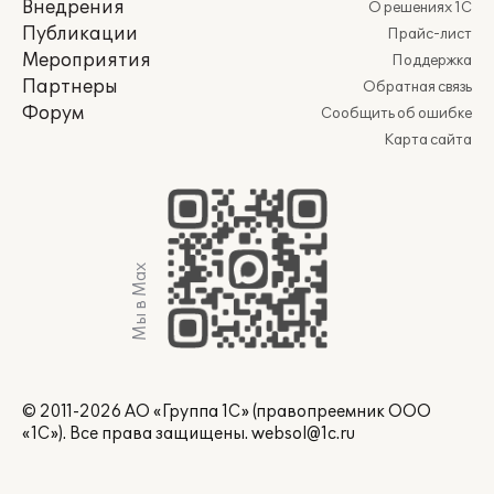
Внедрения
О решениях 1С
Публикации
Прайс-лист
Мероприятия
Поддержка
Партнеры
Обратная связь
Форум
Сообщить об ошибке
Карта сайта
Мы в Max
© 2011-2026 АО «Группа 1С» (правопреемник ООО
«1С»). Все права защищены.
websol@1c.ru