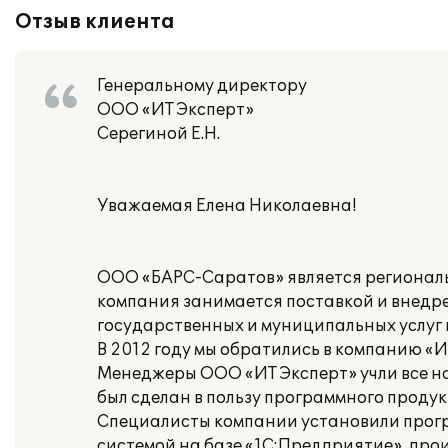
Отзыв клиента
Генеральному директору
ООО «ИТ Эксперт»
Серегиной Е.Н.
Уважаемая Елена Николаевна!
ООО «БАРС-Саратов» является региональ
компания занимается поставкой и внедр
государственных и муниципальных услуг 
В 2012 году мы обратились в компанию «
Менеджеры ООО «ИТ Эксперт» учли все 
был сделан в пользу программного продук
Специалисты компании установили прогр
системой на базе «1С:Предприятие», пр