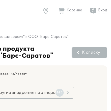
Корзина
Вход
азовая версия" в ООО "Барс-Саратов"
о продукта
К списку
 "Барс-Саратов"
недрение/проект
ругие внедрения партнера
146