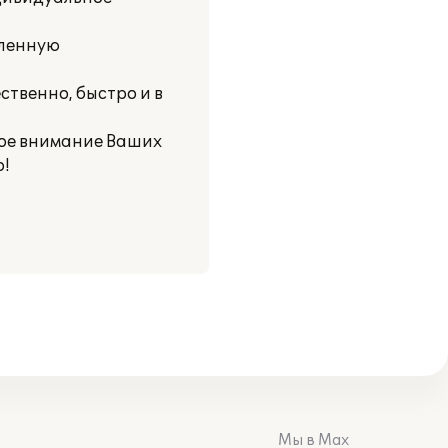
шленную
твенно, быстро и в
ное внимание Ваших
!
Мы в Max