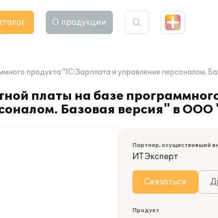
аталог
О продукции
ммного продукта "1С:Зарплата и управление персоналом. Б
тной платы на базе программног
соналом. Базовая версия" в ООО
Партнер, осуществивший в
ИТ Эксперт
Связаться
Д
Продукт