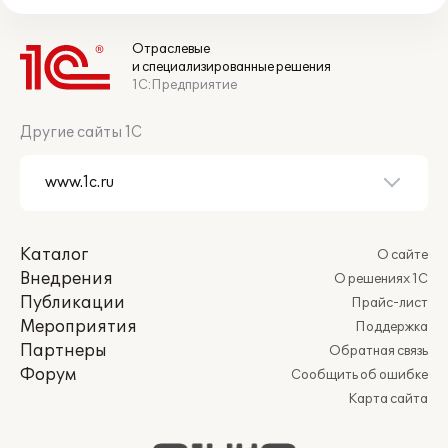
Отраслевые
и специализированные решения
1С:Предприятие
Другие сайты 1С
Каталог
О сайте
Внедрения
О решениях 1С
Публикации
Прайс-лист
Мероприятия
Поддержка
Партнеры
Обратная связь
Форум
Сообщить об ошибке
Карта сайта