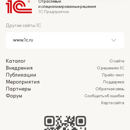
Отраслевые
и специализированные решения
1С:Предприятие
Другие сайты 1С
Каталог
О сайте
Внедрения
О решениях 1С
Публикации
Прайс-лист
Мероприятия
Поддержка
Партнеры
Обратная связь
Форум
Сообщить об ошибке
Карта сайта