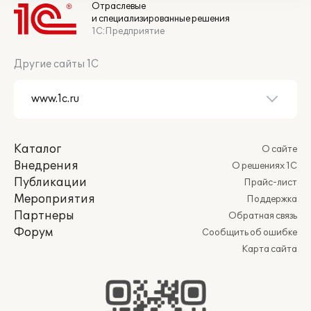
Отраслевые
и специализированные решения
1С:Предприятие
Другие сайты 1С
Каталог
О сайте
Внедрения
О решениях 1С
Публикации
Прайс-лист
Мероприятия
Поддержка
Партнеры
Обратная связь
Форум
Сообщить об ошибке
Карта сайта