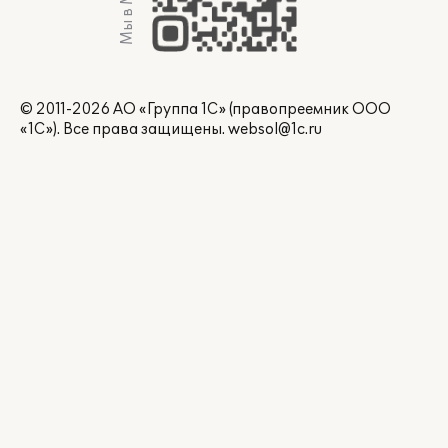
Мы в Max
© 2011-2026 АО «Группа 1С» (правопреемник ООО
«1С»). Все права защищены.
websol@1c.ru