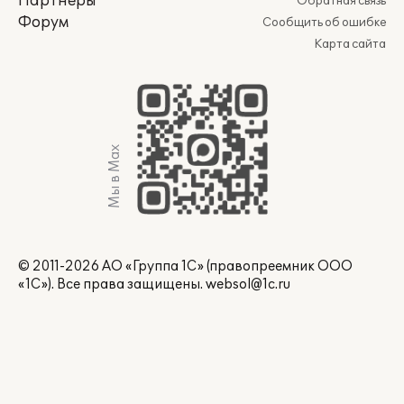
Партнеры
Обратная связь
Форум
Сообщить об ошибке
Карта сайта
Мы в Max
© 2011-2026 АО «Группа 1С» (правопреемник ООО
«1С»). Все права защищены.
websol@1c.ru