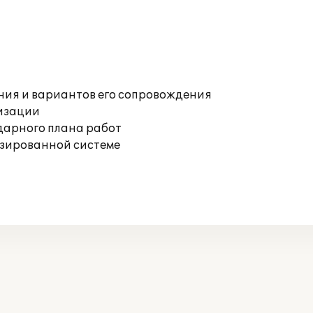
ния и вариантов его сопровождения
изации
дарного плана работ
изированной системе