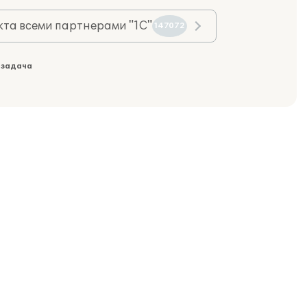
та всеми партнерами "1С"
147072
 задача