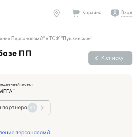
Корзина
Вход
ление Персоналом 8" в ТСЖ "Пушкинское"
 базе ПП
К списку
недрение/проект
МЕГА"
я партнера
64
ление персоналом 8