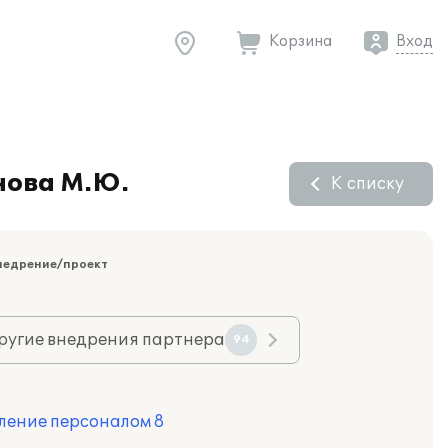
Корзина
Вход
нова М.Ю.
К списку
недрение/проект
ругие внедрения партнера
94
ление персоналом 8