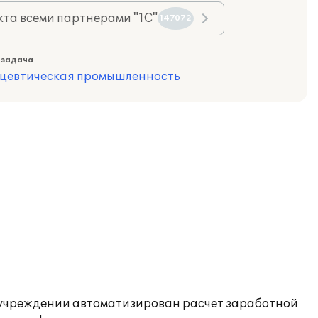
та всеми партнерами "1С"
147072
 задача
цевтическая промышленность
В учреждении автоматизирован расчет заработной