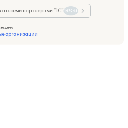
та всеми партнерами "1С"
147043
 задача
ые организации