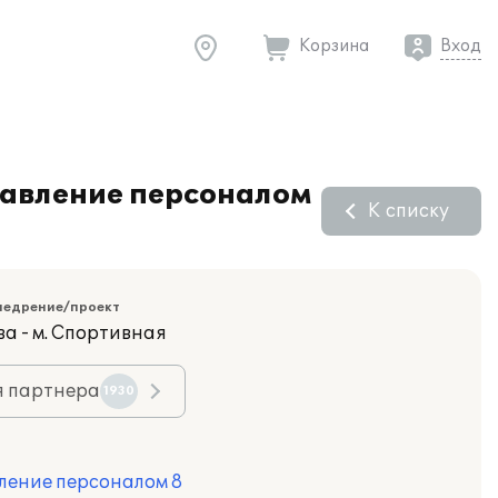
Корзина
Вход
равление персоналом
К списку
недрение/проект
ва - м. Спортивная
я партнера
1930
ление персоналом 8