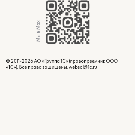
Мы в Max
© 2011-2026 АО «Группа 1С» (правопреемник ООО
«1С»). Все права защищены.
websol@1c.ru