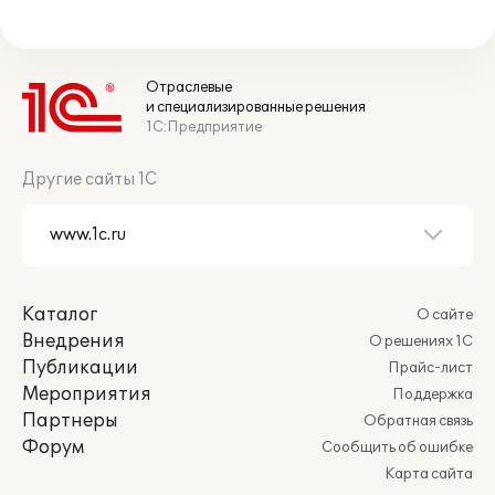
Отраслевые
и специализированные решения
1С:Предприятие
Другие сайты 1С
Каталог
О сайте
Внедрения
О решениях 1С
Публикации
Прайс-лист
Мероприятия
Поддержка
Партнеры
Обратная связь
Форум
Сообщить об ошибке
Карта сайта