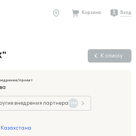
Корзина
Вход
X"
К списку
недрение/проект
ва
ругие внедрения партнера
1160
я Казахстана