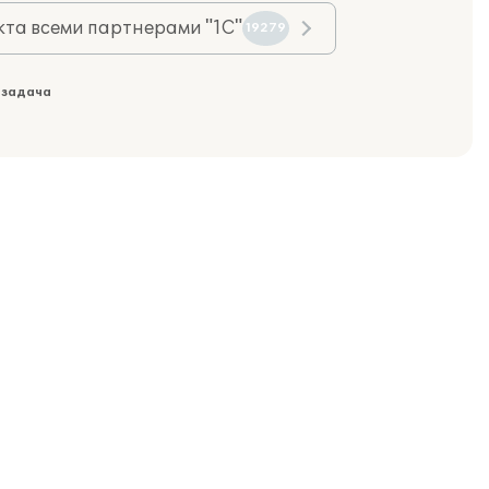
та всеми партнерами "1С"
19279
 задача