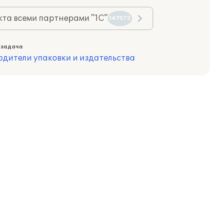
та всеми партнерами "1С"
147072
 задача
одители упаковки и издательства