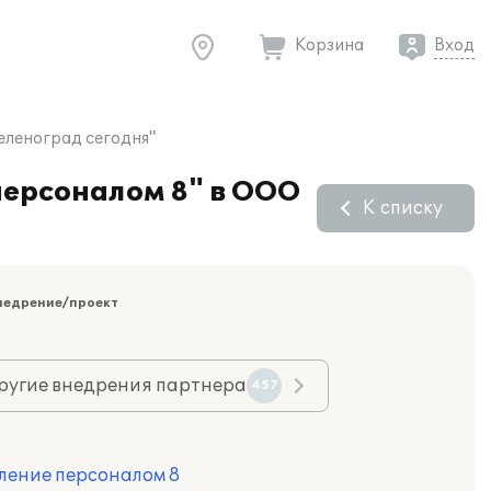
Корзина
Вход
еленоград сегодня"
персоналом 8" в ООО
К списку
недрение/проект
ругие внедрения партнера
457
ление персоналом 8