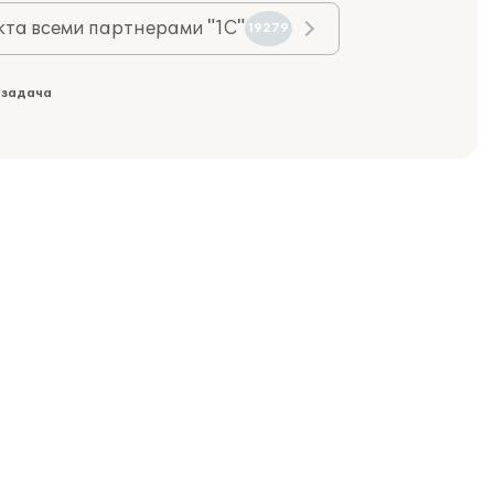
та всеми партнерами "1С"
19279
 задача