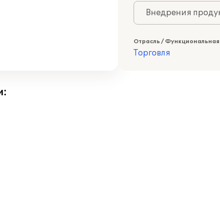
Внедрения продук
Отрасль / Функциональная
Торговля
и: