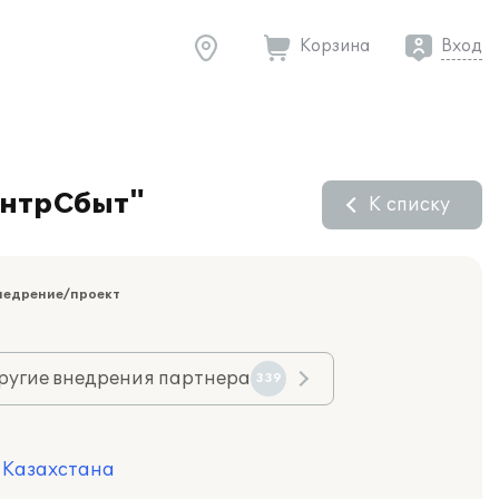
Корзина
Вход
ентрСбыт"
К списку
недрение/проект
ругие внедрения партнера
339
я Казахстана