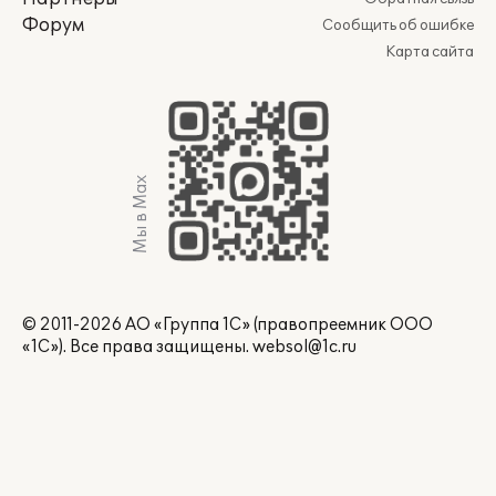
Форум
Сообщить об ошибке
Карта сайта
Мы в Max
© 2011-2026 АО «Группа 1С» (правопреемник ООО
«1С»). Все права защищены.
websol@1c.ru