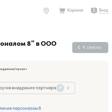
Корзина
Вход
оналом 8" в ООО
К списку
недрение/проект
ругие внедрения партнера
19
ление персоналом 8