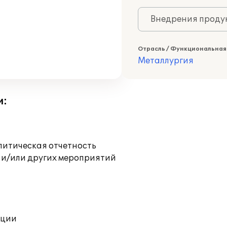
Внедрения продук
Отрасль / Функциональная
Металлургия
и:
литическая отчетность
 и/или других мероприятий
ации