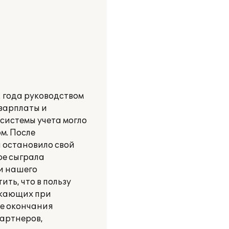
2 года руководством
зарплаты и
системы учета могло
м. После
 остановило свой
ре сыграла
и нашего
ть, что в пользу
икающих при
ле окончания
партнеров,