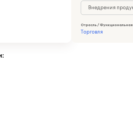
Внедрения продук
Отрасль / Функциональная
Торговля
и: