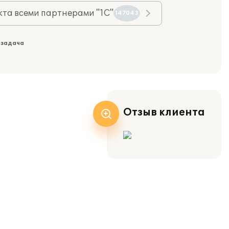
та всеми партнерами "1С"
147043
 задача
Отзыв клиента