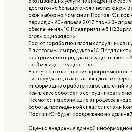
оказывающих услуги по внедрению своих 
достаточно большого количества фирм. В
свой выбор на Компании Портал-Юг, как 
период с «20» апреля 2012 г по «20» апр
обеспечения «1С:Предприятие 8 1C:Зарпл
следующие задачи:
Расчет заработной платы сотрудников и
В программном продукте «1С:Предприятие
программного продукта осуществляется 
на 3 месяца текущего года.
В результате внедрения программного к
систему учета, охватывающую все сферы 
информацию о работе подразделений и о
комплексе работает 5 сотрудников планов
Несмотря на возникшие в процессе внедр
работы, проведенной специалистами Ком
Портал-Юг будет продолжено и в дальне
Оценка внедрения данной информационн