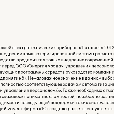
влей электротехнических приборов. «11» апреля 201
внедрении компьютеризированной системы расчета 
одства предприятия только внедрение современной 
т перед ООО «Энергия » задач: управления персонало
твующих программных средств руководство компании
дприятие 8». Немаловажное значение в данном выбо
 полностью соответствующее задачам автоматизаци
 управления персоналом 8». Также необходимо отмети
я сказалось понимание сложностей, неизбежно возн
ходимости последующей поддержки таких систем пос
ий момент фирма «1С» создала разветвленную сеть 