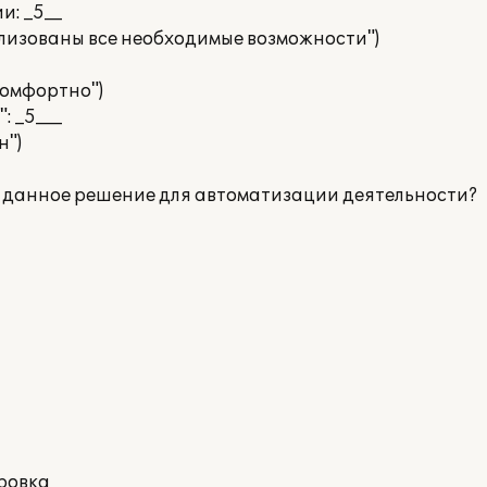
и: _5__
ализованы все необходимые возможности")
 комфортно")
: _5___
н")
ь данное решение для автоматизации деятельности?
ровка