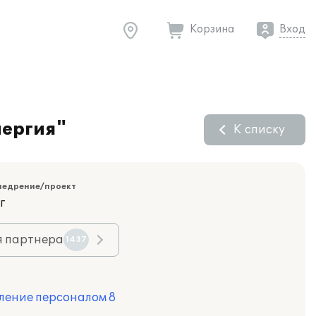
Корзина
Вход
нергия"
К списку
недрение/проект
г
я партнера
1437
ление персоналом 8