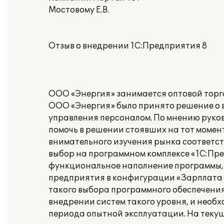
Мостовому Е.В.
Отзыв о внедрении 1С:Предприятия 8
ООО «Энергия» занимается оптовой торго
ООО «Энергия» было принято решение о 
управления персоналом. По мнению руков
помочь в решении стоявших на тот момен
внимательного изучения рынка соответс
выбор на программном комплексе «1С:Пре
функциональное наполнение программы,
предприятия в конфигурации «Зарплата и
такого выбора программного обеспечени
внедрении систем такого уровня, и необ
периода опытной эксплуатации. На текущ