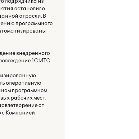
го подрядчика из
иятия остановило
данной отрасли. В
едрению программного
 автоматизированы
ждение внедренного
провождение 1С:ИТС
атизированную
ать оперативную
енном программном
вых рабочих мест.
довлетворение от
о с Компанией