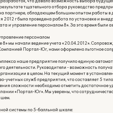
разработок, что давало возможность выбора будуще
 результате тщательного отбора руководство предпр
на партнере, обладающем большим опытом работы в 
еля 2012 г была проведена работа по установке и вн
ата и управление персоналом 8». За это время были
 управление персоналом
 8» мы начали ведение учета «20.04.2012». Сопрово
Компанией Портал-Юг, нами оформлено льготное со
омплекса наше предприятие получило единую автом
его деятельности. Руководители - возможность получ
рганизации в целом. На текущий момент в установл
о-учетных служб предприятия, что составляет 5 типо
ения сложности необходимо отметить достаточное у
пании «Портал-Юг». Мы уверены, что сотрудничеств
йшем.
ой системы по 5-балльной шкале: