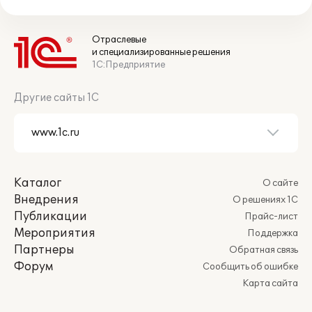
Отраслевые
и специализированные решения
1С:Предприятие
Другие сайты 1С
Каталог
О сайте
Внедрения
О решениях 1С
Публикации
Прайс-лист
Мероприятия
Поддержка
Партнеры
Обратная связь
Форум
Сообщить об ошибке
Карта сайта