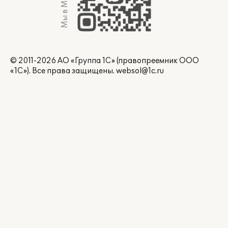
Мы в Max
© 2011-2026 АО «Группа 1С» (правопреемник ООО
«1С»). Все права защищены.
websol@1c.ru