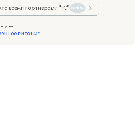
та всеми партнерами "1С"
147043
 задача
венное питание