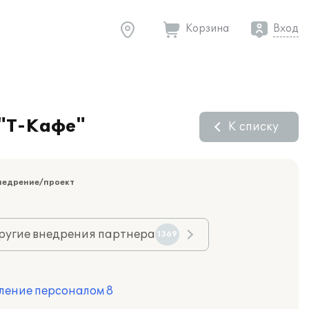
Корзина
Вход
 "Т-Кафе"
К списку
недрение/проект
ругие внедрения партнера
1369
ление персоналом 8